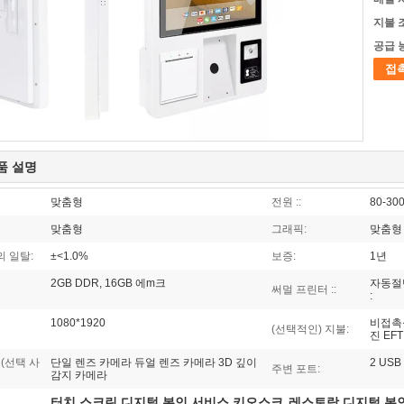
지불 
공급 
접
품 설명
맞춤형
전원 ::
80-30
맞춤형
그래픽:
맞춤형
 일탈:
±<1.0%
보증:
1년
2GB DDR, 16GB 에m크
자동절단
써멀 프린터 ::
:
1080*1920
비접촉식
(선택적인) 지불:
진 EFT 
(선택 사
단일 렌즈 카메라 듀얼 렌즈 카메라 3D 깊이
2 USB
주변 포트:
감지 카메라
터치 스크린 디지털 본인 서비스 키오스크
레스토랑 디지털 본
,