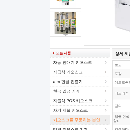
모든 제품
상세 제
자동 판매기 키오스크
로고:
자급식 키오스크
포장:
atm 현금 인출기
에로로속의
현금 입금 기계
메모리 ::
자급식 POS 키오스크
결의:
자기 지불 키오스크
얼굴 인식 
키오스크를 주문하는 본인
항):
티켓 키오스크 기계
강조하다: