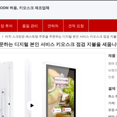
/ODM 허용, 키오스크 제조업체
장 투어
품질 관리
연락처
견적 요청
인
터치 스크린은 레스토랑 주문을 주문하는 디지털 본인 서비스 키오스크 점검 지
문하는 디지털 본인 서비스 키오스크 점검 지불을 세웁니
제품 
원래 
브랜드
인증:
결제 
최소 
가격:
포장 
배달 