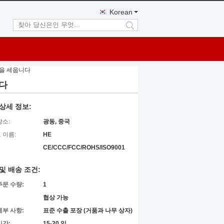
Korean
search
불을 세웁니다
다
상세 정보:
장소:
광동, 중국
 이름:
HE
CE/CCC/FCC/ROHS/ISO9001
및 배송 조건:
주문 수량:
1
협상 가능
세부 사항:
표준 수출 포장 (거품과 나무 상자)
시간:
15-20 일