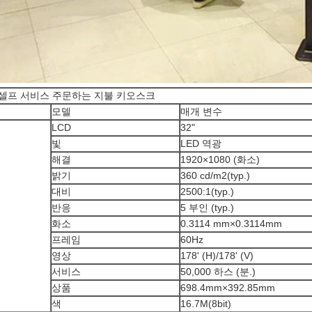
치 셀프 서비스 주문하는 지불 키오스크
모델
매개 변수
LCD
32"
빛
LED 역광
해결
1920×1080 (화소)
밝기
360 cd/m2(typ.)
대비
2500:1(typ.)
반응
5 부인 (typ.)
화소
0.3114 mm×0.3114mm
프레임
60Hz
영상
178' (H)/178' (V)
서비스
50,000 하스 (분.)
상품
698.4mm×392.85mm
색
16.7M(8bit)