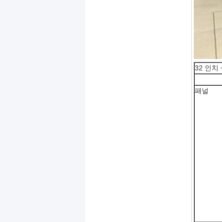
32 인
패널