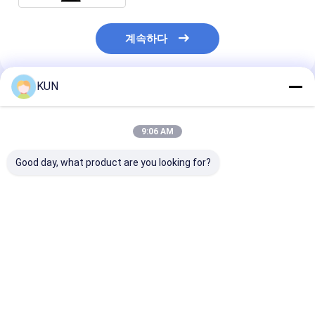
계속하다
KUN
추천된 제품
9:06 AM
Good day, what product are you looking for?
HERONG K 시리즈
CQ 시리즈 1-10KVA 산
23.6인치 터치
600-2000VA 대기
업용으로 사용되는 듀얼
셀프 서비스 캐
UPS 마이크로프로세서
변환과 넓은 입력 전압
키오스크 머신 
제어 및 초대 전압 입력
범위의 고주파 온라인
디자인 및 얼굴 
UPS
메라
최고의 가격
최고의 가격
최고의 